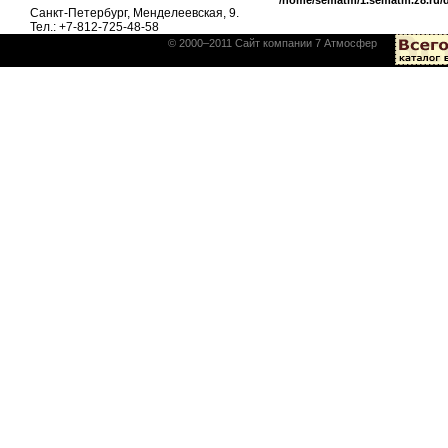
/home/sematm/1.sematm.z8.ru/
Санкт-Петербург, Менделеевская, 9.
Тел.: +7-812-725-48-58
© 2000–2011 Сайт компании 7 Атмосфер