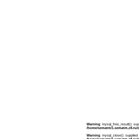
Warning
: mysql_free_result(): su
/home/sematm/1.sematm.z8.ru/
Warning
: mysql_close(): supplied