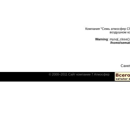
Компания "Семь атмосфер СП
воздушном ко
Warning
: mysql_close()
/home/semat
Санкт
© 2000–2011 Сайт компании 7 Атмосфер