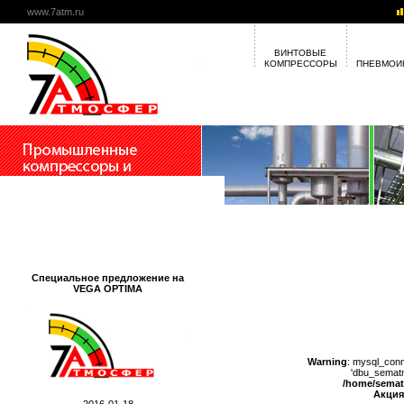
www.7atm.ru
ВИНТОВЫЕ
КОМПРЕССОРЫ
ПНЕВМОИ
Специальное предложение на
VEGA OPTIMA
Warning
: mysql_conn
'dbu_sematm
/home/semat
Акция